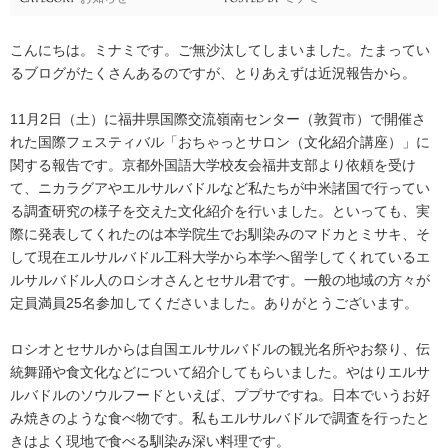
こんにちは。ミナミです。ご無沙汰してしまいました。たまってい
るブログがたくさんあるのですが、とりあえずは近況報告から。
11月2日（土）に福井県国際交流嶺南センター（敦賀市）で開催さ
れた国際フェスティバル「おちゃっとサロン（文化紹介講座）」に
関する報告です。京都外国語大学校友会福井支部より依頼を受け
て、ニカラグアやエルサルバドルなど私たちが中米諸国で行ってい
る調査研究の様子を交えた文化紹介を行いました。といっても、実
際に発表してくれたのは本学院生でお馴染みのマドカとミサキ、そ
して現在エルサルバドル工科大学から本学へ留学してくれているエ
ルサルバドル人のロシオさんとセサル君です。一般の地域の方々が
定員満員25名参加してくださいました。ありがとうございます。
ロシオとセサルからは自国エルサルバドルの観光名所やお祭り、伝
統舞踊や食文化などについて紹介してもらいました。やはりエルサ
ルバドルのソウルフードといえば、ププサですね。日本でいうお好
み焼きのような食べ物です。私もエルサルバドルで調査を行ったと
きはよく現地で食べる馴染み深い料理です。