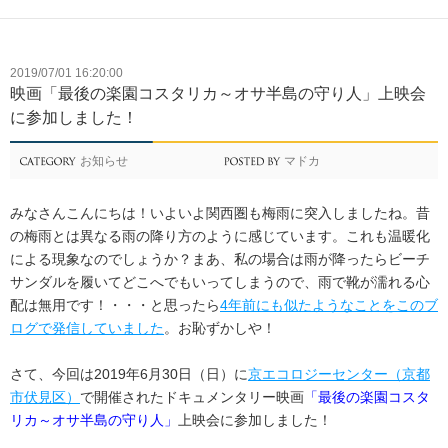
2019/07/01 16:20:00
映画「最後の楽園コスタリカ～オサ半島の守り人」上映会
に参加しました！
お知らせ
マドカ
みなさんこんにちは！いよいよ関西圏も梅雨に突入しましたね。昔
の梅雨とは異なる雨の降り方のように感じています。これも温暖化
による現象なのでしょうか？まあ、私の場合は雨が降ったらビーチ
サンダルを履いてどこへでもいってしまうので、雨で靴が濡れる心
配は無用です！・・・と思ったら
4年前にも似たようなことをこのブ
ログで発信していました
。お恥ずかしや！
さて、今回は2019年6月30日（日）に
京エコロジーセンター（京都
市伏見区）
で開催されたドキュメンタリー映画
「最後の楽園コスタ
リカ～オサ半島の守り人」
上映会に参加しました！