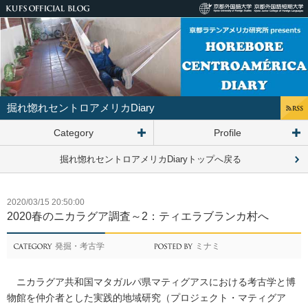
ペ
ー
メ
ジ
イ
の
ン
先
コ
頭
ン
で
テ
す。
掘れ惚れセントロアメリカDiary
ン
ペ
ツ
Category
Profile
ー
で
ジ
す
掘れ惚れセントロアメリカDiaryトップへ戻る
の
本
文
2020/03/15 20:50:00
へ
2020春のニカラグア調査～2：ティエラブランカ村へ
発掘・考古学
ミナミ
ニカラグア共和国マタガルパ県マティグアスにおける考古学と博
物館を仲介者とした実践的地域研究（プロジェクト・マティグア