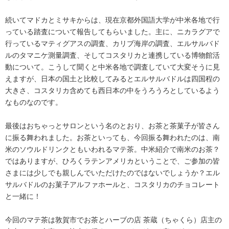
続いてマドカとミサキからは、現在京都外国語大学が中米各地で行
っている踏査について報告してもらいました。主に、ニカラグアで
行っているマティグアスの調査、カリブ海岸の調査、エルサルバド
ルのタマニケ測量調査、そしてコスタリカと連携している博物館活
動について。こうして聞くと中米各地で調査していて大変そうに見
えますが、日本の国土と比較してみるとエルサルバドルは四国程の
大きさ、コスタリカ含めても西日本の中をうろうろとしているよう
なものなのです。
最後はおちゃっとサロンという名のとおり、お茶と茶菓子が皆さん
に振る舞われました。お茶といっても、今回振る舞われたのは、南
米のソウルドリンクともいわれるマテ茶。中米紹介で南米のお茶？
ではありますが、ひろくラテンアメリカということで、ご参加の皆
さまには少しでも親しんでいただけたのではないでしょうか？エル
サルバドルのお菓子アルファホールと、コスタリカのチョコレート
と一緒に！
今回のマテ茶は敦賀市でお茶とハーブの店 茶蔵（ちゃくら）店主の