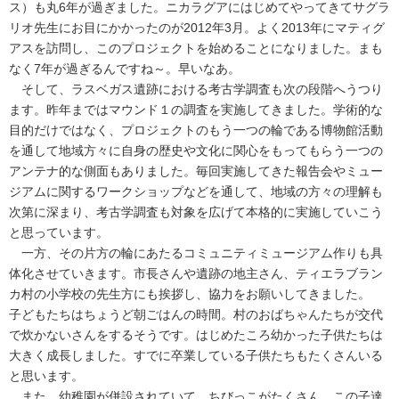
ス）も丸6年が過ぎました。ニカラグアにはじめてやってきてサグラ
リオ先生にお目にかかったのが2012年3月。よく2013年にマティグ
アスを訪問し、このプロジェクトを始めることになりました。まも
なく7年が過ぎるんですね～。早いなあ。
そして、ラスベガス遺跡における考古学調査も次の段階へうつり
ます。昨年まではマウンド１の調査を実施してきました。学術的な
目的だけではなく、プロジェクトのもう一つの輪である博物館活動
を通して地域方々に自身の歴史や文化に関心をもってもらう一つの
アンテナ的な側面もありました。毎回実施してきた報告会やミュー
ジアムに関するワークショップなどを通して、地域の方々の理解も
次第に深まり、考古学調査も対象を広げて本格的に実施していこう
と思っています。
一方、その片方の輪にあたるコミュニティミュージアム作りも具
体化させていきます。市長さんや遺跡の地主さん、ティエラブラン
カ村の小学校の先生方にも挨拶し、協力をお願いしてきました。
子どもたちはちょうど朝ごはんの時間。村のおばちゃんたちが交代
で炊かないさんをするそうです。はじめたころ幼かった子供たちは
大きく成長しました。すでに卒業している子供たちもたくさんいる
と思います。
また、幼稚園が併設されていて、ちびっこがたくさん。この子達