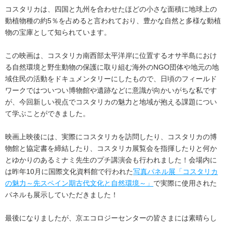
コスタリカは、四国と九州を合わせたほどの小さな面積に地球上の
動植物種の約5％を占めると言われており、豊かな自然と多様な動植
物の宝庫として知られています。
この映画は、コスタリカ南西部太平洋岸に位置するオサ半島におけ
る自然環境と野生動物の保護に取り組む海外のNGO団体や地元の地
域住民の活動をドキュメンタリーにしたもので、日頃のフィールド
ワークではついつい博物館や遺跡などに意識が向かいがちな私です
が、今回新しい視点でコスタリカの魅力と地域が抱える課題につい
て学ぶことができました。
映画上映後には、実際にコスタリカを訪問したり、コスタリカの博
物館と協定書を締結したり、コスタリカ展覧会を指揮したりと何か
とゆかりのあるミナミ先生のプチ講演会も行われました！会場内に
は昨年10月に国際文化資料館で行われた
写真パネル展「コスタリカ
の魅力～先スペイン期古代文化と自然環境～」
で実際に使用された
パネルも展示していただきました！
最後になりましたが、京エコロジーセンターの皆さまには素晴らし