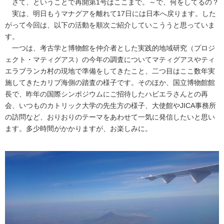
さて、ということで再開第1号はここまで。～で、何をしてるの？
実は、明日もうマナグアを離れて17日には日本へ戻ります。した
がって今回は、以下の活動を順次ご紹介していこううと思っていま
す。
一つは、考古学と博物館を仲介者とした実践的地域研究（プロジ
ェクト・マティグアス）の今年の調査についてマティグアスやティ
エラブランカ村の現地で準備をしてきたこと、二つ目はここ数年実
施してきたカリブ海側の踏査の様子です。そのほか、国立博物館館
長で、昨年の国際シンポジウムにご招待したハビエラさんとの再
会、いつものカトリック大学の先生方の様子、大使館やJICA事務所
の訪問など、おりおりのテーマをあわせて一気に発信したいと思い
ます。多少時間がかかりますが、お楽しみに。