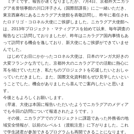
ミナミです。報告が遅くなりましたが、7月4日、京都外大ニカラ
グア名誉領事館の川口洋子さん（国際部課長）にご一緒いただき、
東京西麻布にあるニカラグア大使館を表敬訪問し、昨年に着任され
たロドリゴ・コロネル大使にご挨拶しました。ニカラグア大使館へ
は、2013年プロジェクト・マティグアスを始めて以来、毎年調査の
報告などに訪問しておりましたが、昨年はニカラグア国内事情もあ
って訪問する機会を逸しており、新大使にもご挨拶ができていませ
んでした。
はじめてお目にかかったコロネル大使は、日本のマンガ大好きの
大変フランクな方でした。京都外大のニカラグアでの活動に熱心に
耳を傾けていただき、私たちのプロジェクトを応援したいとおしゃ
っていただきました。また、国際文化資料館もぜひ見学したいとい
うことでした。機会がありましたら喜んでご案内したいと思いま
す。
今後ともよろしくお願いします。
（早速、大使は本国に報告いただいたようでニカラグアのメディア
でも今回の訪問について報道されたようです。）
その後、ニカラグアでのプロジェクトに課題であった外務省の地
域安全情報が、以前のレベル１（渡航注意）に下がりました。これ
で学生諸君が参加できるプログラムも再開できることになります。