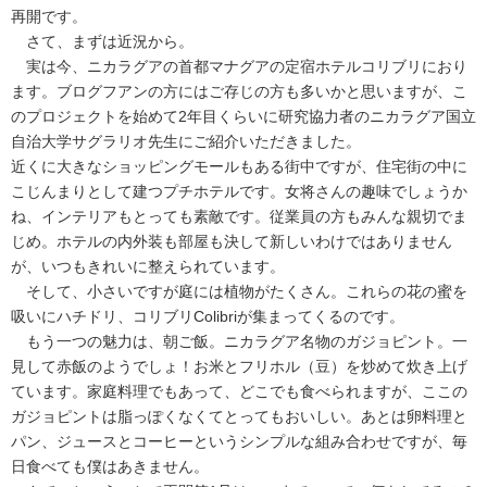
再開です。
さて、まずは近況から。
実は今、ニカラグアの首都マナグアの定宿ホテルコリブリにおり
ます。ブログフアンの方にはご存じの方も多いかと思いますが、こ
のプロジェクトを始めて2年目くらいに研究協力者のニカラグア国立
自治大学サグラリオ先生にご紹介いただきました。
近くに大きなショッピングモールもある街中ですが、住宅街の中に
こじんまりとして建つプチホテルです。女将さんの趣味でしょうか
ね、インテリアもとっても素敵です。従業員の方もみんな親切でま
じめ。ホテルの内外装も部屋も決して新しいわけではありません
が、いつもきれいに整えられています。
そして、小さいですが庭には植物がたくさん。これらの花の蜜を
吸いにハチドリ、コリブリColibriが集まってくるのです。
もう一つの魅力は、朝ご飯。ニカラグア名物のガジョピント。一
見して赤飯のようでしょ！お米とフリホル（豆）を炒めて炊き上げ
ています。家庭料理でもあって、どこでも食べられますが、ここの
ガジョピントは脂っぽくなくてとってもおいしい。あとは卵料理と
パン、ジュースとコーヒーというシンプルな組み合わせですが、毎
日食べても僕はあきません。